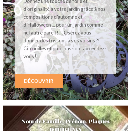
Donnez une touche de folie et
d’originalité à votre jardin grâce à nos
compositions d’automne et
d’Halloween ... pour un jardin comme
nul autre pareil ! ... Oserez vous
donner des frissons à vos voisins ?!
Citrouilles et potirons sont au rendez-
vous !
DÉCOUVRIR
Nom de Famille, Prénom, Plaques
nominatives