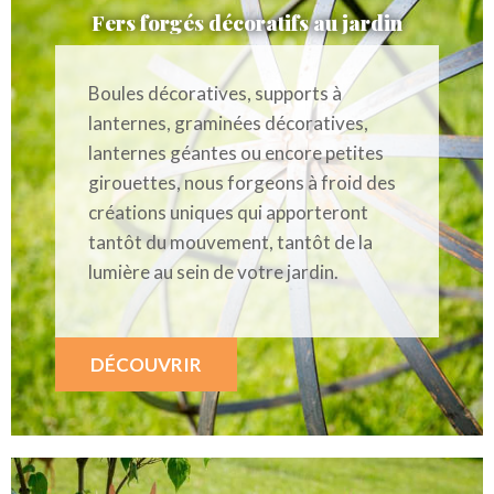
Fers forgés décoratifs au jardin
Boules décoratives, supports à
lanternes, graminées décoratives,
lanternes géantes ou encore petites
girouettes, nous forgeons à froid des
créations uniques qui apporteront
tantôt du mouvement, tantôt de la
lumière au sein de votre jardin.
DÉCOUVRIR